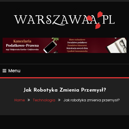
Skip
To
Content
Wszsytko co nas otacza.
WARSZAWAA.PL
Menu
Jak Robotyka Zmienia Przemysł?
Home
Technologia
Jak robotyka zmienia przemysł?