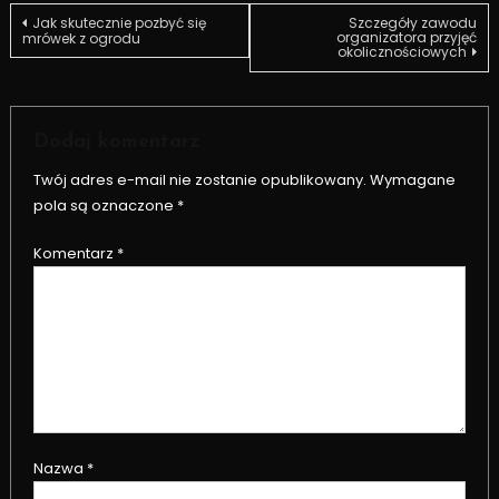
Nawigacja
Jak skutecznie pozbyć się
Szczegóły zawodu
organizatora przyjęć
mrówek z ogrodu
okolicznościowych
wpisu
Dodaj komentarz
Twój adres e-mail nie zostanie opublikowany.
Wymagane
pola są oznaczone
*
Komentarz
*
Nazwa
*