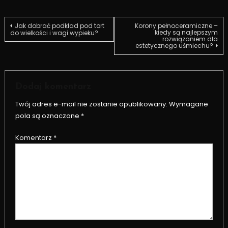
Nawigacja
Jak dobrać podkład pod tort
Korony pełnoceramiczne –
kiedy są najlepszym
do wielkości i wagi wypieku?
rozwiązaniem dla
estetycznego uśmiechu?
wpisu
Dodaj komentarz
Twój adres e-mail nie zostanie opublikowany.
Wymagane
pola są oznaczone
*
Komentarz
*