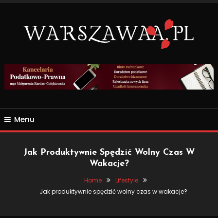
Skip
To
Content
Wszsytko co nas otacza.
WARSZAWAA.PL
Menu
Jak Produktywnie Spędzić Wolny Czas W
Wakacje?
Home
Lifestyle
Jak produktywnie spędzić wolny czas w wakacje?