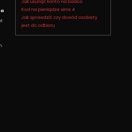
Jak usunąć konto na badoo
Kod na pieniądze sims 4
ka
Jak sprawdzić czy dowód osobisty
nt
jest do odbioru
n.