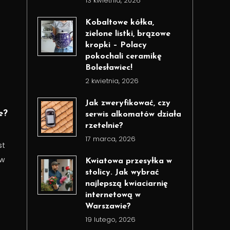
13 kwietnia, 2026
Kobaltowe kółka,
zielone listki, brązowe
kropki – Polacy
pokochali ceramikę
Bolesławiec!
2 kwietnia, 2026
Jak zweryfikować, czy
e?
serwis alkomatów działa
rzetelnie?
17 marca, 2026
st
 w
Kwiatowa przesyłka w
stolicy. Jak wybrać
najlepszą kwiaciarnię
internetową w
Warszawie?
19 lutego, 2026