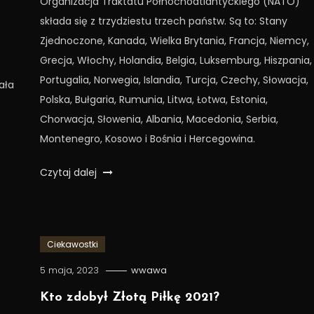
Organizacja Traktatu Północnoatlantyckiego (NATO)
składa się z trzydziestu trzech państw. Są to: Stany
Zjednoczone, Kanada, Wielka Brytania, Francja, Niemcy,
Grecja, Włochy, Holandia, Belgia, Luksemburg, Hiszpania,
Portugalia, Norwegia, Islandia, Turcja, Czechy, Słowacja,
ała
Polska, Bułgaria, Rumunia, Litwa, Łotwa, Estonia,
Chorwacja, Słowenia, Albania, Macedonia, Serbia,
Montenegro, Kosowo i Bośnia i Hercegowina.
Czytaj dalej
Ciekawostki
5 maja, 2023
wwawa
Kto zdobył Złotą Piłkę 2021?