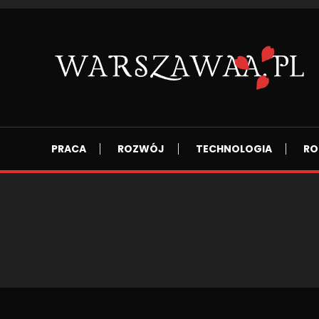
Skip
To
Content
Wszsytko co nas otacza.
WARSZAWAA.PL
PRACA
ROZWÓJ
TECHNOLOGIA
RO