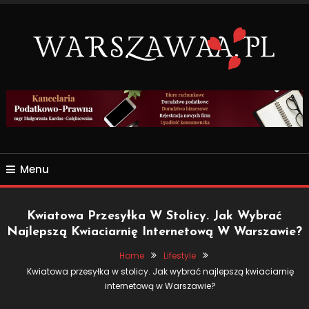
Skip
To
Content
Wszsytko co nas otacza.
WARSZAWAA.PL
Menu
Kwiatowa Przesyłka W Stolicy. Jak Wybrać
Najlepszą Kwiaciarnię Internetową W Warszawie?
Home
Lifestyle
Kwiatowa przesyłka w stolicy. Jak wybrać najlepszą kwiaciarnię
internetową w Warszawie?