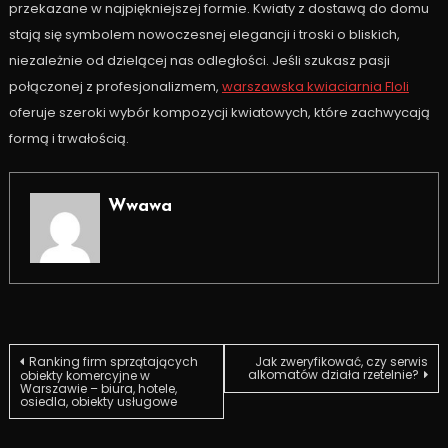
przekazane w najpiękniejszej formie. Kwiaty z dostawą do domu
stają się symbolem nowoczesnej elegancji i troski o bliskich,
niezależnie od dzielącej nas odległości. Jeśli szukasz pasji
połączonej z profesjonalizmem,
warszawska kwiaciarnia Floli
oferuje szeroki wybór kompozycji kwiatowych, które zachwycają
formą i trwałością.
Wwawa
Nawigacja
Ranking firm sprzątających
Jak zweryfikować, czy serwis
alkomatów działa rzetelnie?
obiekty komercyjne w
Warszawie – biura, hotele,
osiedla, obiekty usługowe
wpisu