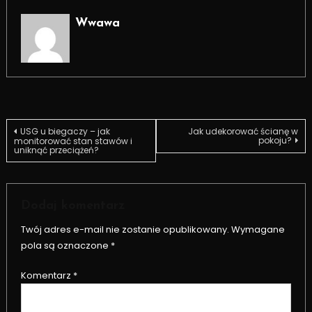
Wwawa
Nawigacja
USG u biegaczy – jak
Jak udekorować ścianę w
pokoju?
monitorować stan stawów i
uniknąć przeciążeń?
wpisu
Dodaj komentarz
Twój adres e-mail nie zostanie opublikowany.
Wymagane
pola są oznaczone
*
Komentarz
*