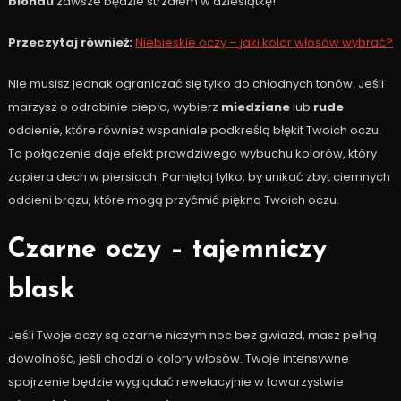
blondu
zawsze będzie strzałem w dziesiątkę!
Przeczytaj również:
Niebieskie oczy – jaki kolor włosów wybrać?
Nie musisz jednak ograniczać się tylko do chłodnych tonów. Jeśli
marzysz o odrobinie ciepła, wybierz
miedziane
lub
rude
odcienie, które również wspaniale podkreślą błękit Twoich oczu.
To połączenie daje efekt prawdziwego wybuchu kolorów, który
zapiera dech w piersiach. Pamiętaj tylko, by unikać zbyt ciemnych
odcieni brązu, które mogą przyćmić piękno Twoich oczu.
Czarne oczy – tajemniczy
blask
Jeśli Twoje oczy są czarne niczym noc bez gwiazd, masz pełną
dowolność, jeśli chodzi o kolory włosów. Twoje intensywne
spojrzenie będzie wyglądać rewelacyjnie w towarzystwie