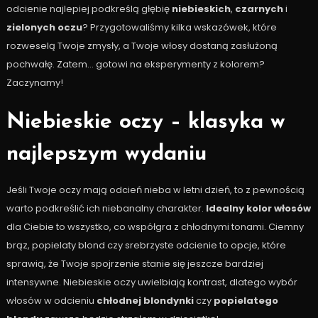
odcienie najlepiej podkreślą głębię
niebieskich
,
czarnych
i
zielonych oczu
? Przygotowaliśmy kilka wskazówek, które
rozweselą Twoje zmysły, a Twoje włosy dostaną zasłużoną
pochwałę. Zatem… gotowi na eksperymenty z kolorem?
Zaczynamy!
Niebieskie oczy – klasyka w
najlepszym wydaniu
Jeśli Twoje oczy mają odcień nieba w letni dzień, to z pewnością
warto podkreślić ich niebanalny charakter.
Idealny kolor włosów
dla Ciebie to wszystko, co współgra z chłodnymi tonami. Ciemny
brąz, popielaty blond czy srebrzyste odcienie to opcje, które
sprawią, że Twoje spojrzenie stanie się jeszcze bardziej
intensywne. Niebieskie oczy uwielbiają kontrast, dlatego wybór
włosów w odcieniu
chłodnej blondynki
czy
popielatego