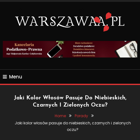
Skip
To
Content
Wszsytko co nas otacza.
WARSZAWAA.PL
Menu
Jaki Kolor Włosów Pasuje Do Niebieskich,
Czarnych I Zielonych Oczu?
Home
Porady
Jaki kolor włosów pasuje do niebieskich, czarnych i zielonych
oczu?