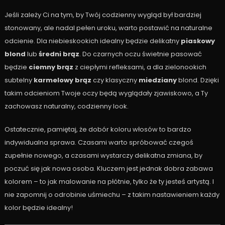
Jeśli zależy Ci na tym, by Twój codzienny wygląd był bardziej
stonowany, ale nadal pełen uroku, warto postawić na naturalne
odcienie. Dla niebieskookich idealny będzie delikatny
piaskowy
blond
lub
średni brąz
. Do czarnych oczu świetnie pasować
będzie
ciemny brąz
z ciepłymi refleksami, a dla zielonookich
subtelny
karmelowy brąz
czy klasyczny
miedziany
blond. Dzięki
takim odcieniom Twoje oczy będą wyglądały zjawiskowo, a Ty
zachowasz naturalny, codzienny look.
Ostatecznie, pamiętaj, że dobór koloru włosów to bardzo
indywidualna sprawa. Czasami warto spróbować czegoś
zupełnie nowego, a czasami wystarczy delikatna zmiana, by
poczuć się jak nowa osoba. Kluczem jest jednak dobra zabawa
kolorem – to jak malowanie na płótnie, tylko że ty jesteś artystą. I
nie zapomnij o odrobinie uśmiechu – z takim nastawieniem każdy
kolor będzie idealny!