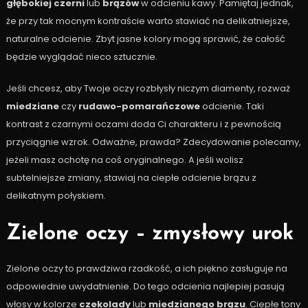
głębokiej czerni
lub
brązów
w odcieniu kawy. Pamiętaj jednak,
że przy tak mocnym kontraście warto stawiać na delikatniejsze,
naturalne odcienie. Zbyt jasne kolory mogą sprawić, że całość
będzie wyglądać nieco sztucznie.
Jeśli chcesz, aby Twoje oczy rozbłysły niczym diamenty, rozważ
miedziane
czy
rudawo-pomarańczowe
odcienie. Taki
kontrast z czarnymi oczami doda Ci charakteru i z pewnością
przyciągnie wzrok. Odważne, prawda? Zdecydowanie polecamy,
jeżeli masz ochotę na coś oryginalnego. A jeśli wolisz
subtelniejsze zmiany, stawiaj na ciepłe odcienie brązu z
delikatnym połyskiem.
Zielone oczy – zmysłowy urok
Zielone oczy to prawdziwa rzadkość, a ich piękno zasługuje na
odpowiednie uwydatnienie. Do tego odcienia najlepiej pasują
włosy w kolorze
czekolady
lub
miedzianego brązu
. Ciepłe tony