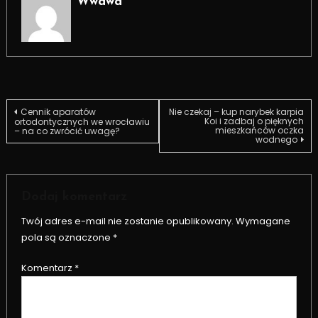
Wwawa
Nawigacja
Cennik aparatów
Nie czekaj – kup narybek karpia
Koi i zadbaj o pięknych
ortodontycznych we wrocławiu
mieszkańców oczka
– na co zwrócić uwagę?
wodnego
wpisu
Dodaj komentarz
Twój adres e-mail nie zostanie opublikowany.
Wymagane
pola są oznaczone
*
Komentarz
*