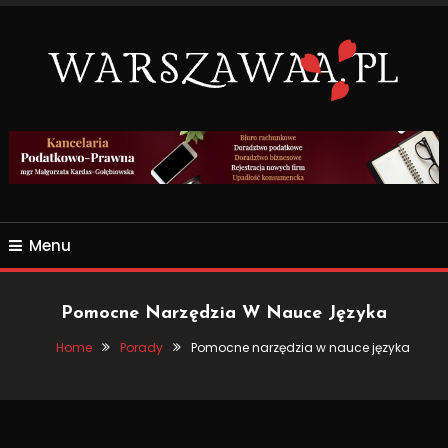
Skip
To
Content
Wszsytko co nas otacza.
WARSZAWAA.PL
Menu
Pomocne Narzędzia W Nauce Języka
Home
Porady
Pomocne narzędzia w nauce języka