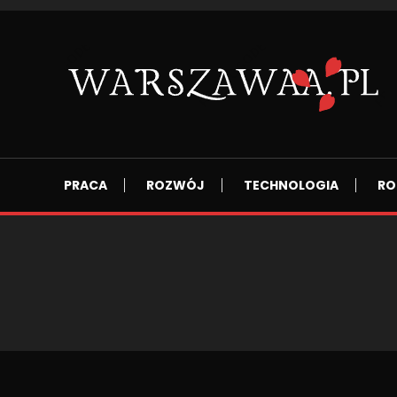
Skip
To
Content
Wszsytko co nas otacza.
WARSZAWAA.PL
PRACA
ROZWÓJ
TECHNOLOGIA
RO