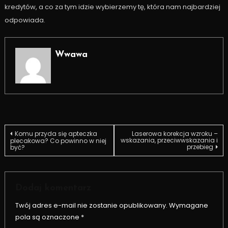
kredytów, a co za tym idzie wybierzemy tę, która nam najbardziej
odpowiada.
Wwawa
Nawigacja
Komu przyda się apteczka
Laserowa korekcja wzroku –
wskazania, przeciwwskazania i
plecakowa? Co powinno w niej
przebieg
być?
wpisu
Dodaj komentarz
Twój adres e-mail nie zostanie opublikowany.
Wymagane
pola są oznaczone
*