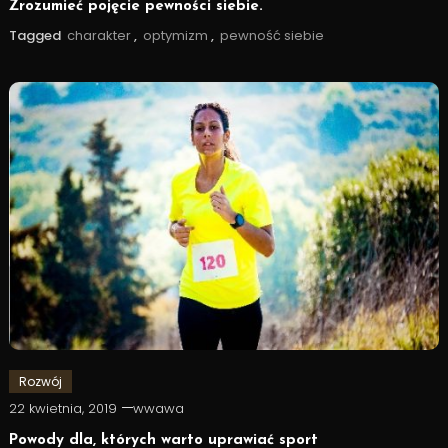
Zrozumieć pojęcie pewności siebie.
Tagged
charakter
,
optymizm
,
pewność siebie
Rozwój
22 kwietnia, 2019
wwawa
Powody dla, których warto uprawiać sport