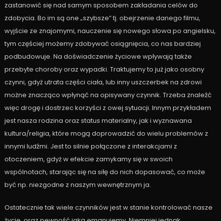
zastanowić się nad samym sposobem zakładania celów do
zdobycia. Bo im są one „szybsze” tj. obejrzenie danego filmu,
wyjście ze znajomymi, nauczenie się nowego słowa po angielsku,
tym częściej możemy zdobywać osiągnięcia, co nas bardziej
podbudowuje. Na doświadczenie życiowe wpływają także
przebyte choroby oraz wypadki. Traktujemy to już jako osobny
czynni, gdyż utrata części ciała, lub inny uszczerbek na zdrowi
możne znacząco wpłynąć na opisywany czynnik. Trzeba znaleźć
więc drogę i dostrzec korzyści z owej sytuacji. Innym przykładem
jest nasza rodzina oraz status materialny, jak i wyznawana
kultura/religia, które mogą doprowadzić do wielu problemów z
innymi ludźmi. Jest to silnie połączone z interakcjami z
otoczeniem, gdyż w efekcie zamykamy się w swoich
wspólnotach, starając się na siłę do nich dopasować, co może
być np. niezgodne z naszym wewnętrznym ja.
Ostatecznie tak wiele czynników jest w stanie kontrolować nasze
życie, oraz pewność jaką emanujemy. Niemniej jednak