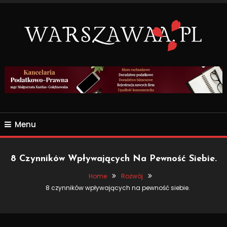
Skip
To
Content
Wszsytko co nas otacza.
WARSZAWAA.PL
Menu
8 Czynników Wpływających Na Pewność Siebie.
Home
Rozwój
8 czynników wpływających na pewność siebie.