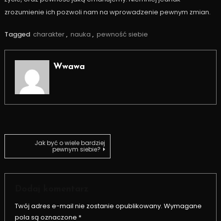
zrozumienie ich pozwoli nam na wprowadzenie pewnym zmian.
Tagged
charakter
,
nauka
,
pewność siebie
Wwawa
Nawigacja
Jak być o wiele bardziej
pewnym siebie?
wpisu
Dodaj komentarz
Twój adres e-mail nie zostanie opublikowany.
Wymagane
pola są oznaczone
*