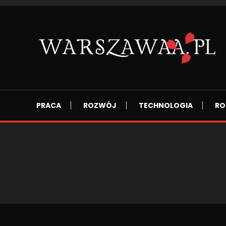
Skip
To
Content
Wszsytko co nas otacza.
WARSZAWAA.PL
PRACA
ROZWÓJ
TECHNOLOGIA
RO