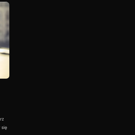
rz
 się