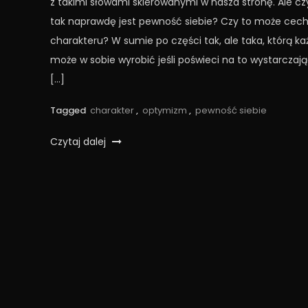
z takimi słowami skierowanymi w nasza stronę. Ale c
tak naprawdę jest pewność siebie? Czy to może cec
charakteru? W sumie po części tak, ale taka, którą ka
może w sobie wyrobić jeśli poświeci na to wystarczaj
[…]
Tagged
charakter
,
optymizm
,
pewność siebie
Czytaj dalej