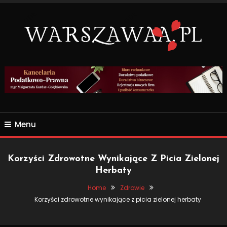
Skip
To
Content
Wszsytko co nas otacza.
WARSZAWAA.PL
Menu
Korzyści Zdrowotne Wynikające Z Picia Zielonej
Herbaty
Home
Zdrowie
Korzyści zdrowotne wynikające z picia zielonej herbaty