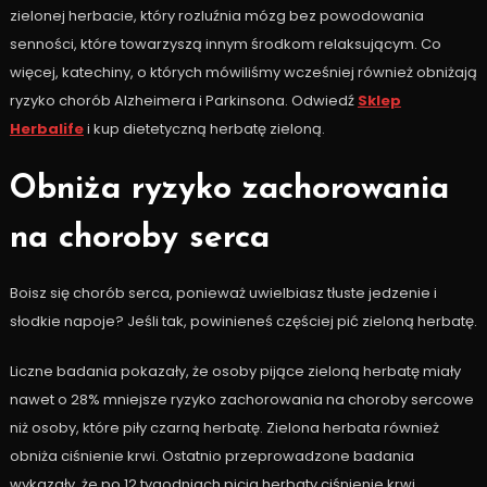
zielonej herbacie, który rozluźnia mózg bez powodowania
senności, które towarzyszą innym środkom relaksującym. Co
więcej, katechiny, o których mówiliśmy wcześniej również obniżają
ryzyko chorób Alzheimera i Parkinsona. Odwiedź
Sklep
Herbalife
i kup dietetyczną herbatę zieloną.
Obniża ryzyko zachorowania
na choroby serca
Boisz się chorób serca, ponieważ uwielbiasz tłuste jedzenie i
słodkie napoje? Jeśli tak, powinieneś częściej pić zieloną herbatę.
Liczne badania pokazały, że osoby pijące zieloną herbatę miały
nawet o 28% mniejsze ryzyko zachorowania na choroby sercowe
niż osoby, które piły czarną herbatę. Zielona herbata również
obniża ciśnienie krwi. Ostatnio przeprowadzone badania
wykazały, że po 12 tygodniach picia herbaty ciśnienie krwi