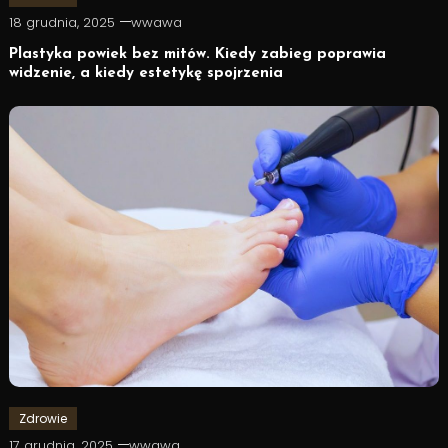
18 grudnia, 2025
wwawa
Plastyka powiek bez mitów. Kiedy zabieg poprawia
widzenie, a kiedy estetykę spojrzenia
Zdrowie
17 grudnia, 2025
wwawa