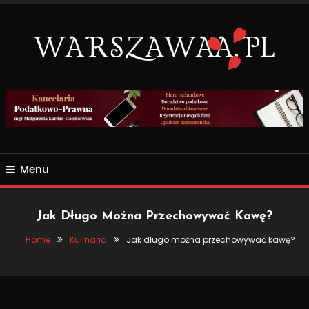
Skip
To
Content
Wszsytko co nas otacza.
WARSZAWAA.PL
Menu
Jak Długo Można Przechowywać Kawę?
Home
Kulinaria
Jak długo można przechowywać kawę?