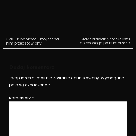
Nawigacja
200 zł banknot – kto jest na
Jak sprawdzić status listu
poleconego po numerze?
nim przedstawiony?
wpisu
Dodaj komentarz
Twój adres e-mail nie zostanie opublikowany.
Wymagane
pola są oznaczone
*
Komentarz
*